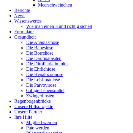
Meerschweinchen
Berichte
News
Wissenswertes
Wie man einen Hund richtig sichert
Formulare
Gesundheit
Die Anaplasmose
Die Babesiose
Die Borreliose
Die Darmparasiten
Die Dirofilaria immitis
Die Ehrlichiose
Die Hepatozoonose
Die Leishmaniose
Die Parvovirose
Giftige Lebensmittel
Zwingerhusten
Regenbogenbrücke
Unsere Hilfsprojekte
Unsere Partner
Ihre Hilfe
Mitglied werden
Pate werden